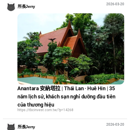
2026-03-20
所長Jerry
Anantara 安納塔拉 | Thái Lan · Huê Hin | 35
năm lịch sử, khách sạn nghỉ dưỡng đầu tiên
của thương hiệu
https://tbcinvest.com.tw/?p=14268
2026-03-20
所長Jerry