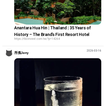
Anantara Hua Hin | Thailand | 35 Years of
History – The Brand’s First Resort Hotel
https://tbcinvest.com.tw/?p=14264
2026-03-16
所長Jerry