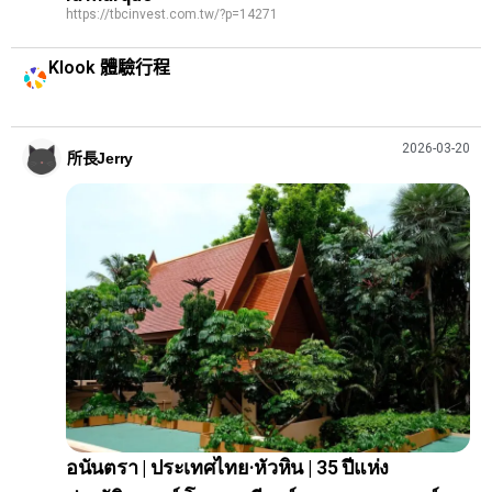
https://tbcinvest.com.tw/?p=14271
Klook 體驗行程
2026-03-20
所長Jerry
อนันตรา | ประเทศไทย·หัวหิน | 35 ปีแห่ง