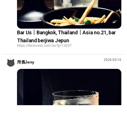
Bar Us｜Bangkok, Thailand｜Asia no.21, bar
Thailand berjiwa Jepun
https://tbcinvest.com.tw/?p=14257
2026-03-16
所長Jerry