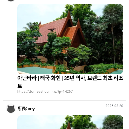
아난타라 | 태국·화힌 | 35년 역사, 브랜드 최초 리조
트
https://tbcinvest.com.tw/?p=14267
2026-03-20
所長Jerry