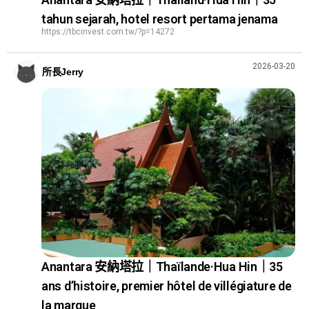
tahun sejarah, hotel resort pertama jenama
https://tbcinvest.com.tw/?p=14272
2026-03-20
所長Jerry
Anantara 安納塔拉｜Thaïlande·Hua Hin｜35
ans d’histoire, premier hôtel de villégiature de
la marque