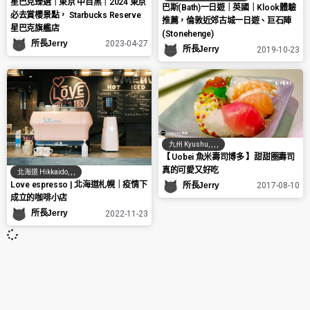
星巴克臻選｜東京 中目黑｜2024 東京
巴斯(Bath)一日遊｜英國｜Klook體驗
必去賞櫻景點， Starbucks Reserve
推薦，倫敦近郊古城一日遊、巨石陣
星巴克旗艦店
(Stonehenge)
所長Jerry
2023-04-27
所長Jerry
2019-10-23
九州 Kyushu
,
,
,
,
【 Uobei 魚米壽司博多 】甜甜圈壽司
真的可愛又好吃
北海道 Hikkaido
,
,
,
Love espresso | 北海道札幌｜疫情下
所長Jerry
2017-08-10
成立的咖啡小店
所長Jerry
2022-11-23