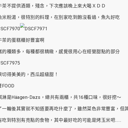
午茶不提供酒類，殘念，下次應該晚上來大喝ＸＤＤ
魚米粉湯，很特別的料理，在別家吃到飽沒看過，魚丸好吃
午茶的蛋糕櫃好豐富啊
糕的種類多，每種都很精緻，感覺很用心在經營甜點的部分
果切得美美的，西瓜超級甜！
淇淋是Häagen-Dazs，總共有兩櫃，共16種口味，很好挖～
了一輪後其實就不知道要再吃什麼了，雖然菜色非常豐富，但
有吃到特別有亮點的食物，其中最好吃的可能是烤玉米吧……