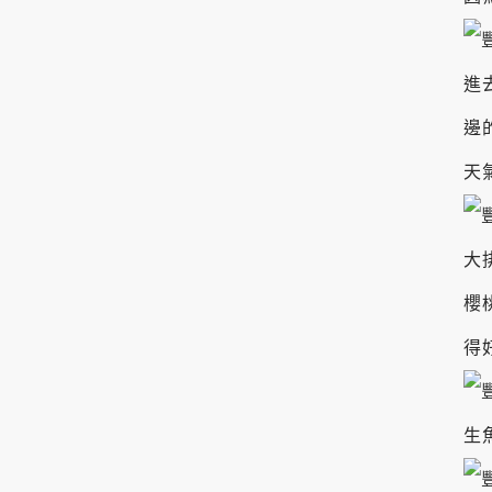
進
邊
天
大
櫻
得
生