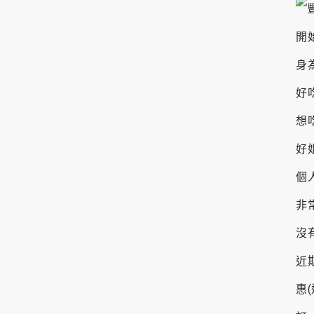
開
身
好
想
好
個
非
沒
近
惠