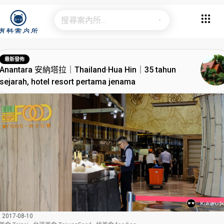
最新發佈
Anantara 安納塔拉｜Thailand·Hua Hin｜35 tahun
sejarah, hotel resort pertama jenama
2017-08-10