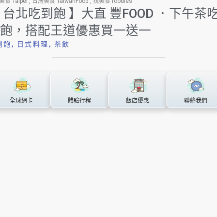
食 Taipei
,
台灣美食 TaiwanFood
,
找美食 foodies
 台北吃到飽 】大直 豐FOOD ．下午茶
飽，搭配王道優惠買一送一
到飽
,
日式料理
,
茶飲
全球網卡
體驗行程
飯店優惠
聯絡我們