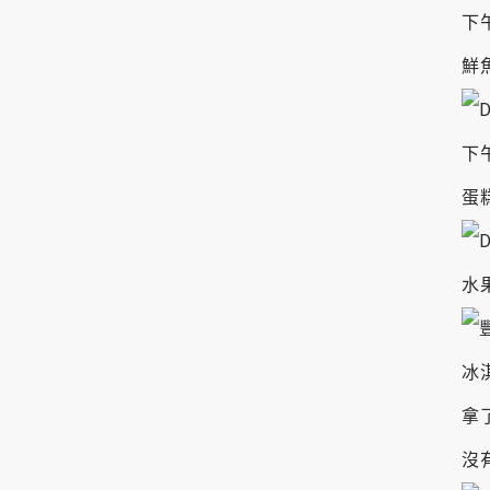
下
鮮
下
蛋
水
冰
拿
沒