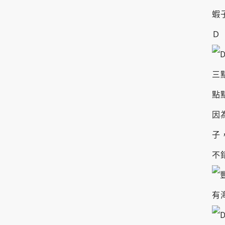
蝦
Ｄ
三
點
因
子
不
有