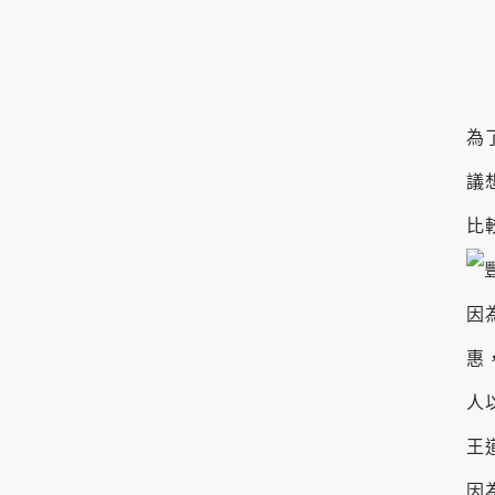
為
議
比
因
惠
人
王
因