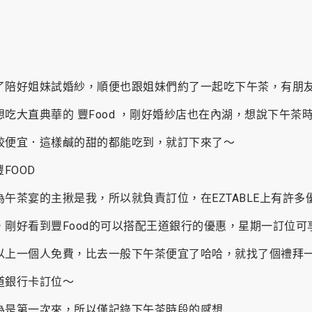
了陪好姐妹試婚紗，順便也跟姐妹們約了一起吃下午茶，有朋
想吃大直典華的 豐Food ，剛好婚紗店也在內湖，想說下午茶
較便宜．這樣鹹的甜的都能吃到，就訂下來了～
為午茶宴的主揪是我，所以就負責訂位，在EZTABLE上有許多
，剛好看到豐Food的可以搭配王道銀行的優惠，星期一訂位可
以上一個人免費，比去一般下午茶便宜了哈哈，就找了個禮拜
道銀行卡訂位～
為是第一次來，所以僅記錄下午茶時段的感想