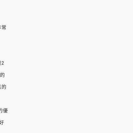
非常
2
真的
真的
的優
好