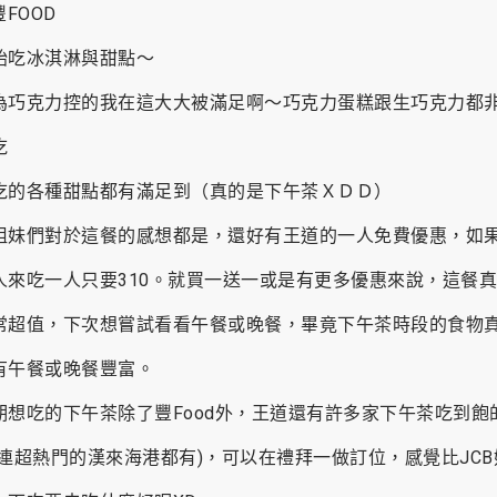
始吃冰淇淋與甜點～
為巧克力控的我在這大大被滿足啊～巧克力蛋糕跟生巧克力都
吃
吃的各種甜點都有滿足到（真的是下午茶ＸＤＤ）
姐妹們對於這餐的感想都是，還好有王道的一人免費優惠，如果
人來吃一人只要310。就買一送一或是有更多優惠來說，這餐
常超值，下次想嘗試看看午餐或晚餐，畢竟下午茶時段的食物
有午餐或晚餐豐富。
期想吃的下午茶除了豐Food外，王道還有許多家下午茶吃到飽
(連超熱門的漢來海港都有)，可以在禮拜一做訂位，感覺比JCB