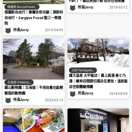
Part.1 ，飯店房間介紹 仙台住宿推薦
俄羅斯 RussiaTravel
,
,
所長Jerry
2018-03-12
俄羅斯自由行｜謝爾吉耶夫鎮｜莫斯科
自由行，Sergiyev Posad 聖三一修道
院
所長Jerry
2019-04-09
山形 Yamagata
,
,
藏王溫泉 大平飯店｜最上高湯 善七乃
湯｜擁有四間貸切風呂任意泡，溫泉飯
北海道 Hikkaido
,
,
店住宿體驗推薦
圓山動物園｜北海道｜不用自駕也能輕
鬆逛的動物園
所長Jerry
2018-08-09
所長Jerry
2023-03-13