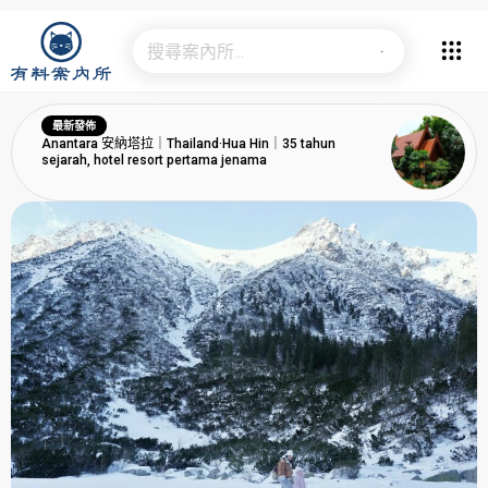
最新發佈
Anantara 安納塔拉｜Thailand·Hua Hin｜35 tahun
sejarah, hotel resort pertama jenama