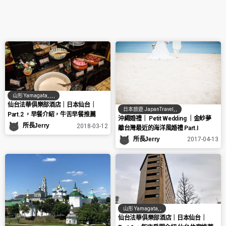
山形 Yamagata
,
,
,
,
仙台法華俱樂部酒店｜日本仙台｜
日本旅遊 JapanTravel
,
,
Part.2 ，早餐介紹，牛舌早餐推薦
沖繩婚禮｜ Petit Wedding ｜金紗夢
所長Jerry
2018-03-12
離台灣最近的海洋風婚禮 Part.I
所長Jerry
2017-04-13
山形 Yamagata
,
,
仙台法華俱樂部酒店｜日本仙台｜