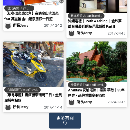
台北美食 Taipei
,
,
,
,
【初冬溫泉東北角】夜訪金山洗溫泉
日本旅遊 JapanTravel
,
,
feat.萬里蟹 金山溫泉旅館一日遊
沖繩婚禮｜ Petit Wedding ｜金紗夢
所長Jerry
2017-12-12
離台灣最近的海洋風婚禮 Part.II
所長Jerry
2017-04-13
泰國旅遊 ThailandTravel
,
Anantara 安納塔拉｜泰國·華欣｜35年
台灣旅遊 TaiwanTravel
,
【環島專題】瘋狂機車環島三日，坐到
歷史，品牌首間度假酒店
屁股有點疼
所長Jerry
2024-09-16
所長Jerry
2016-11-14
更多有關