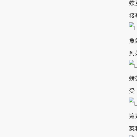
蝶
接
魚
到
螃
受
這
菜