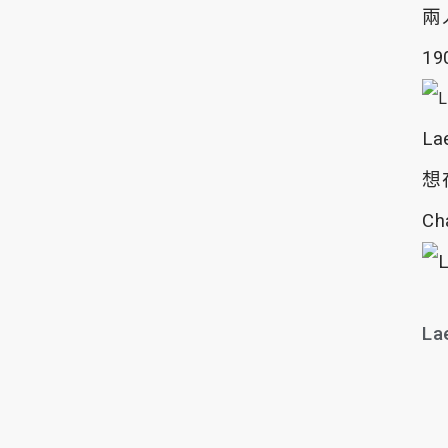
兩
1
L
想
C
La