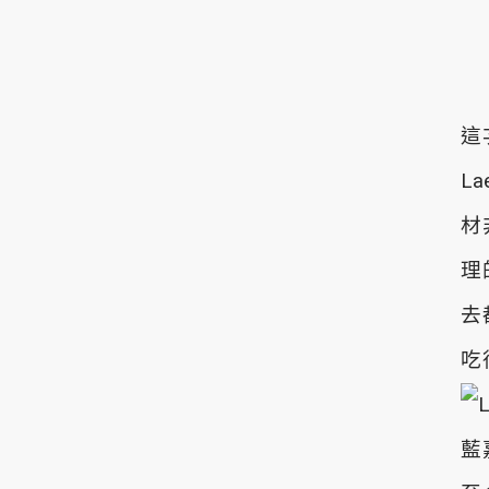
這
L
材
理
去
吃
藍