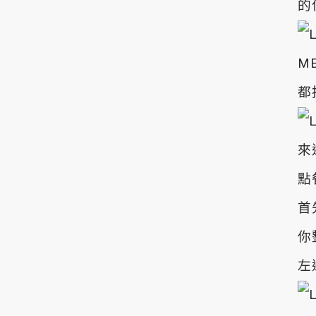
的
M
都
來
點
首
你
左