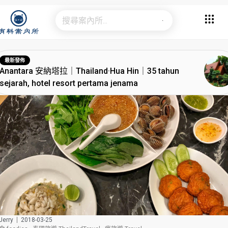
最新發佈
Anantara 安納塔拉｜Thailand·Hua Hin｜35 tahun
sejarah, hotel resort pertama jenama
erry
2018-03-25