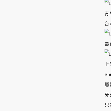
青
台
最
上
Sh
蝦
牙
只