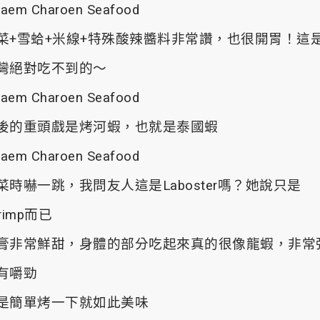
菜+雪蛤+米線+特殊酸辣醬料非常讚，也很開胃！這
灣絕對吃不到的～
後的重頭戲是烤河蝦，也就是泰國蝦
菜時嚇一跳，我問友人這是Laboster嗎？她說只是
rimp而已
膏非常鮮甜，身體的部分吃起來真的很像龍蝦，非常
有嚼勁
是簡單烤一下就如此美味