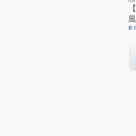
找美食
【
風
曼