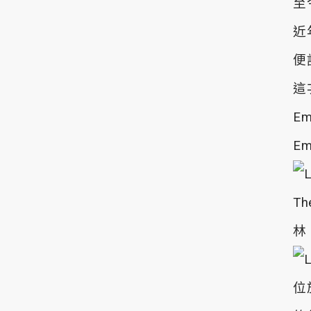
至
近
便
這
E
E
T
林
位