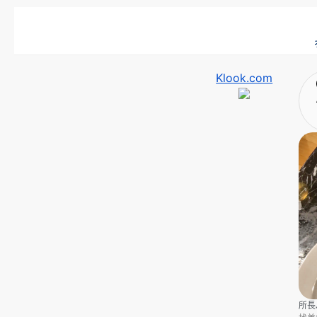
Klook.com
所長J