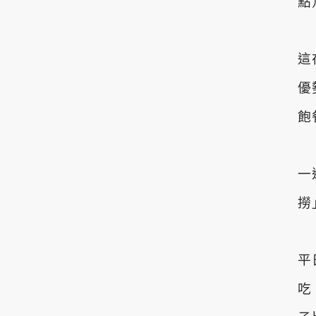
點
這
優
飽
一
撈
平
吃