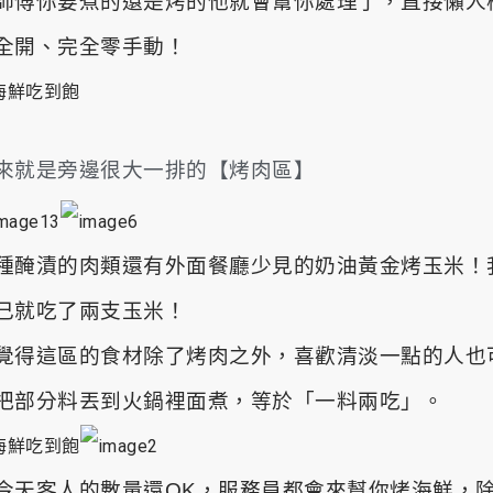
師傅你要煮的還是烤的他就會幫你處理了，直接懶人
全開、完全零手動！
來就是旁邊很大一排的【烤肉區】
種醃漬的肉類還有外面餐廳少見的奶油黃金烤玉米！
己就吃了兩支玉米！
覺得這區的食材除了烤肉之外，喜歡清淡一點的人也
把部分料丟到火鍋裡面煮，等於「一料兩吃」。
今天客人的數量還OK，服務員都會來幫你烤海鮮，