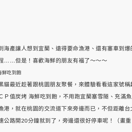
到海產讓人想到宜蘭、遠得要命漁港、還有塞車到爆
程……但是！喜歡海鮮的朋友有福了～～～
黑貓最近趁著跟桃園朋友聚餐，來體驗看看這家號稱
ＣＰ值炭烤 海鮮吃到飽，
不用跑宜蘭塞雪隧、充滿魚
漁港，就在桃園的交流道下來旁邊而已，不但距離台
速公路開20分鐘就到了，旁邊還很好停車呢！（畫重