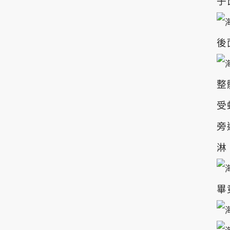
子
後
整
受
旁
淋
畢