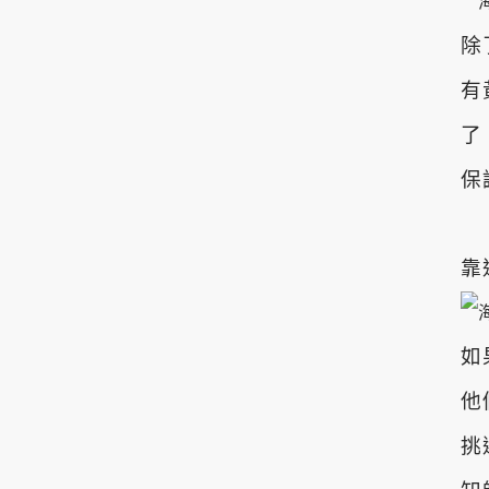
除
有
了
保
靠
如
他
挑