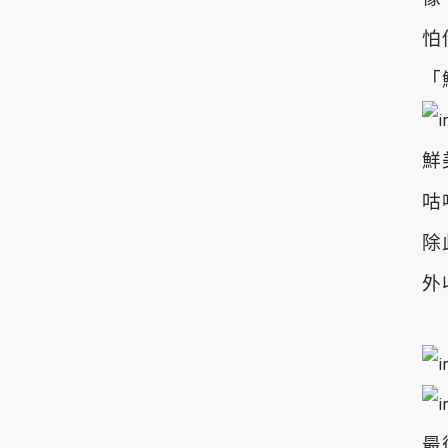
怕
「
鮮
咕
除
外
最