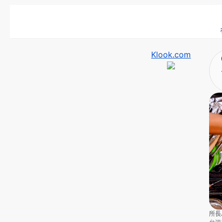
Klook.com
所長J