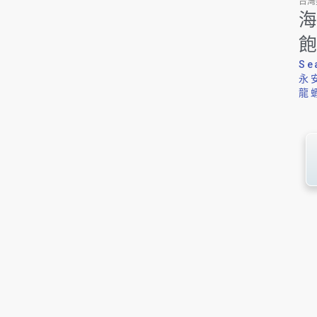
台灣美
海
飽
Se
永
龍