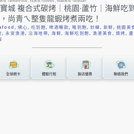
食 TaiwanFood
,
找美食 foodies
,
桃園美食 Taoyuan
寶城 複合式碳烤｜桃園·蘆竹｜海鮮吃
，尚青ㄟ整隻龍蝦烤煮兩吃！
afood
,
佛心
,
吃到飽
,
啤酒暢飲
,
喝到飽
,
妙蟬
,
新鮮
,
桃園美
安
,
永安漁港
,
沿海地帶
,
海鮮
,
海鮮吃到飽
,
漁港美食
,
燒烤
,
蘆
蝦
全球網卡
體驗行程
飯店優惠
聯絡我們