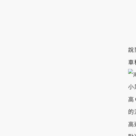
說
車
小
高
的
高