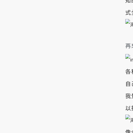
知
式
再
各
自
我
以
像