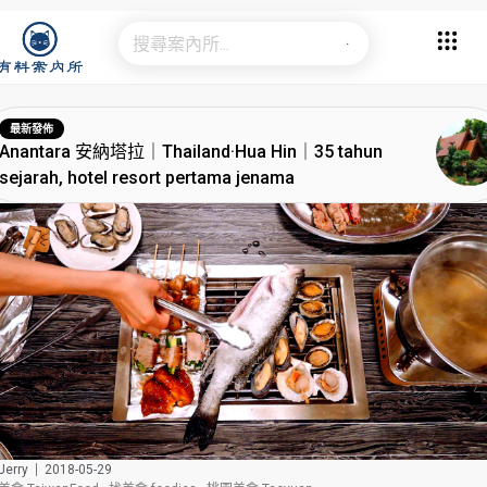
最新發佈
Anantara 安納塔拉｜Thailand·Hua Hin｜35 tahun
sejarah, hotel resort pertama jenama
erry
2018-05-29