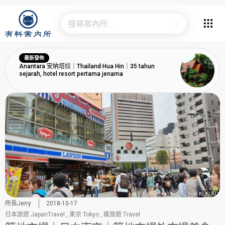
最新發佈
Anantara 安納塔拉｜Thailand·Hua Hin｜35 tahun
sejarah, hotel resort pertama jenama
所長Jerry
2018-10-17
日本旅遊 JapanTravel
,
東京 Tokyo
,
瘋旅遊 Travel