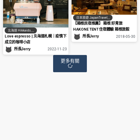
日本旅遊 JapanTravel
,
,
【箱根民宿推薦】 箱根 好青旅
HAKONE TENT 住宿體驗 箱根旅館
北海道 Hikkaido
,
,
,
Love espresso | 北海道札幌｜疫情下
所長Jerry
2018-05-30
成立的咖啡小店
所長Jerry
2022-11-23
更多有關