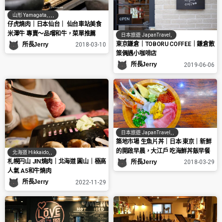
山形 Yamagata
,
,
,
,
仔虎燒肉｜日本仙台｜ 仙台車站美食
米澤牛 專賣～品嚐和牛，菜單推薦
日本旅遊 JapanTravel
,
東京鎌倉｜TOBORU COFFEE｜鎌倉散
所長Jerry
2018-03-10
策偶遇小咖啡店
所長Jerry
2019-06-06
日本旅遊 JapanTravel
,
,
築地市場 生魚片丼｜日本·東京｜新鮮
的開啟早晨，大江戶 吃海鮮丼飯早餐
北海道 Hikkaido
,
,
札幌円山 JIN燒肉｜北海道 圓山｜極高
所長Jerry
2018-03-29
人氣 A5和牛燒肉
所長Jerry
2022-11-29