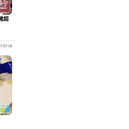
利豬超
7-07-18