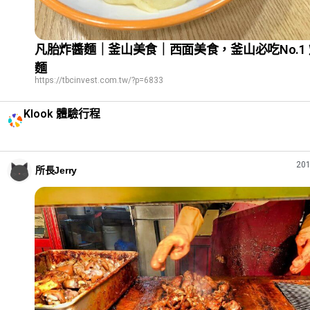
凡胎炸醬麵｜釜山美食｜西面美食，釜山必吃No.1
麵
https://tbcinvest.com.tw/?p=6833
Klook 體驗行程
201
所長Jerry