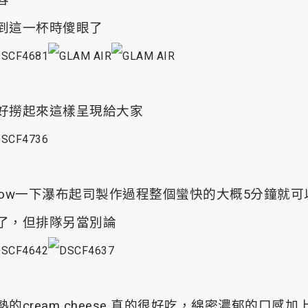
到這一杯時傻眼了
好撈起來這樣呈現給大家
how一下瀑布起司製作過程整個蠻快的大概5分鐘就可
了，
但排隊另當別論
熱的cream cheese 真的很好吃，綿密濃郁的口感加