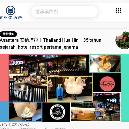
最新發佈
Anantara 安納塔拉｜Thailand·Hua Hin｜35 tahun
sejarah, hotel resort pertama jenama
erry
2017-05-26