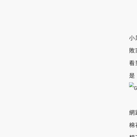
小
敗
看
是 
網
棉