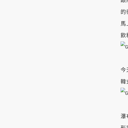
跟
的
馬
飲
今
韓
瀑
形