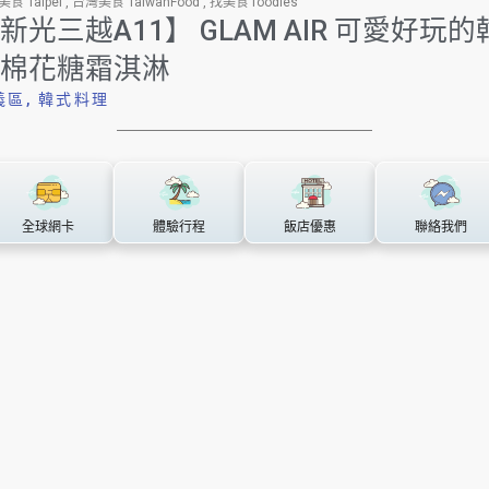
食 Taipei
,
台灣美食 TaiwanFood
,
找美食 foodies
新光三越A11】 GLAM AIR 可愛好玩的
棉花糖霜淇淋
義區
,
韓式料理
全球網卡
體驗行程
飯店優惠
聯絡我們