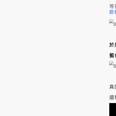
等
飲
於
藍
真
還