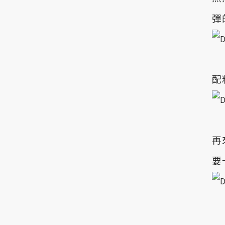
彈
配
再
要