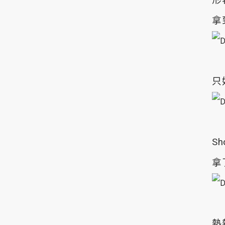
拿
只
S
拿
熱