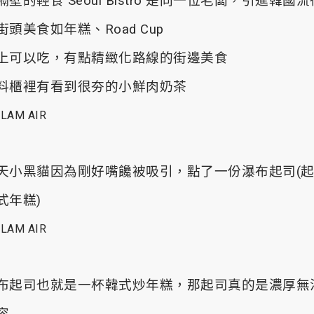
隔壁的輕食 Seoul Bistro 是同一位老闆，引進韓國流
街頭美食如年糕、Road Cup
上可以吃，有點精緻化路線的街邊美食
料櫃裡有看到很夯的小鮮肉奶茶
天小黑貓因為剛好嘴饞被吸引，點了一份瀑布起司(
式年糕)
布起司也就是一杯韓式炒年糕，那起司真的是濃厚無
容