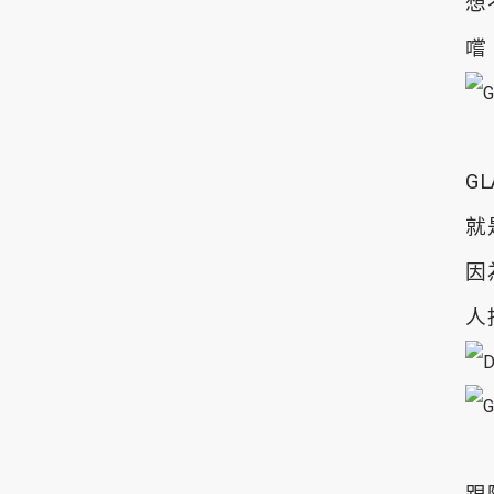
想
嚐
G
就
因
人