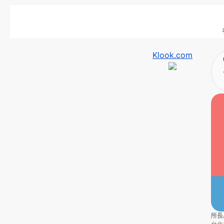
Klook.com
所長J