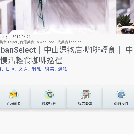
erry
2019-04-21
食 Taipei
,
台灣美食 TaiwanFood
,
找美食 foodies
rbanSelect｜中山選物店·咖啡輕食｜ 
慢活輕食咖啡巡禮
啡
,
拍照
,
文青
,
網紅
,
網美
,
選物
全球網卡
體驗行程
飯店優惠
聯絡我們