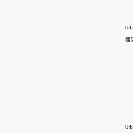
U
框
U