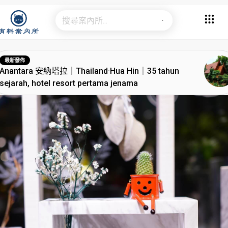
最新發佈
Anantara 安納塔拉｜Thailand·Hua Hin｜35 tahun
sejarah, hotel resort pertama jenama