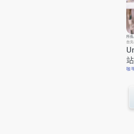
所長J
台北美
U
站
咖