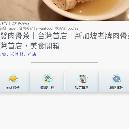
erry
2019-09-29
食 Taipei
,
台灣美食 TaiwanFood
,
找美食 foodies
發肉骨茶｜台灣首店｜新加坡老牌肉骨
灣首店，美食開箱
加坡
,
米其林
,
老店
全球網卡
體驗行程
飯店優惠
聯絡我們