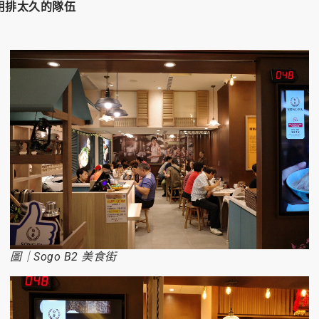
用排太久的隊伍
圖｜Sogo B2 美食街