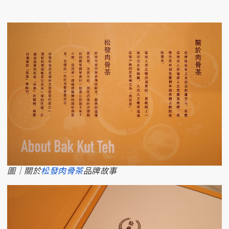
圖｜關於
松發肉骨茶
品牌故事