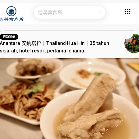
最新發佈
Anantara 安納塔拉｜Thailand·Hua Hin｜35 tahun
sejarah, hotel resort pertama jenama