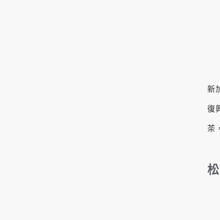
新
復
茶
松