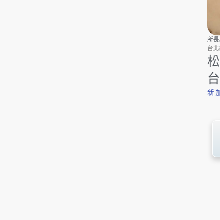
所長J
台北美
松
台
新