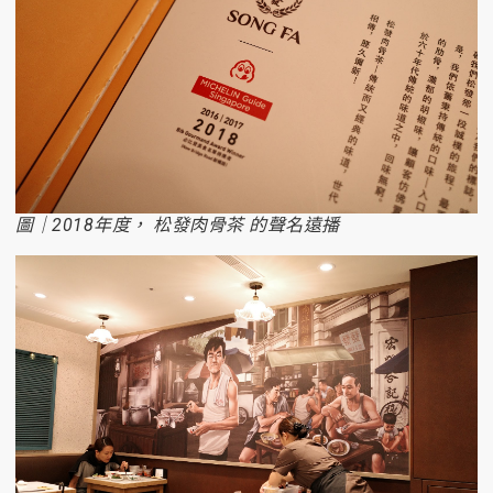
圖｜2018年度， 松發肉骨茶 的聲名遠播