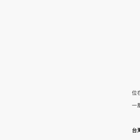
位
一
台