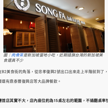
圖｜
肉骨茶
是新加坡當地小吃，近期插旗台灣的新加坡美
食還真不少
在B2美食街的角落，從忠孝復興2號出口出來走上半階就到了
層還有鼎泰豐復興店等大品牌餐飲。
灣首店其實不大，店內座位約為15桌左右的範圍，不過翻桌率