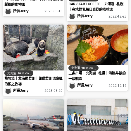
BARISTART COFFEE｜北海道 · 札幌
鬆逛的動物園
｜在地鮮乳每日直送的咖啡店
所長Jerry
2023-03-13
所長Jerry
2022-12-28
北海道 Hikkaido
,
,
,
二条市場｜北海道 · 札幌｜海鮮丼飯的
北海道 Hikkaido
,
,
熊牧場｜北海道登別｜俯瞰登別溫泉區
一級戰區
的熊之牧場
所長Jerry
2022-12-16
所長Jerry
2023-03-20