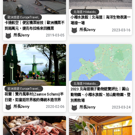
北海道 Hikkaido
,
小樽水族館｜北海道｜海洋生物表演一
歐洲旅遊 EuropeTravel
,
卡達航空｜便宜機票祕技｜歐洲機票不
場接一場
到兩萬元，捷克布拉格來回機票
所長Jerry
2023-03-16
所長Jerry
2019-03-05
北海道 Hikkaido
,
,
2023 北海道親子動物遊覽評比｜圓山
歐洲旅遊 EuropeTravel
,
,
荷蘭｜贊丹風車村(Zaanse Schans)半
動物園、小樽水族館、旭山動物園、登
日遊，如童話世界般的傳統木造世界
別熊牧場
所長Jerry
2020-02-06
所長Jerry
2023-03-24