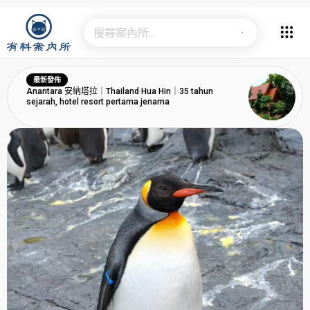
最新發佈
Anantara 安納塔拉｜Thailand·Hua Hin｜35 tahun
sejarah, hotel resort pertama jenama