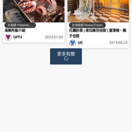
北海道 Hikkaido
,
,
,
,
台灣旅遊 TaiwanTravel
,
海鮮丼飯介紹
花蓮民宿 | 席拉庫莎民宿 | 溜滑梯‧親
子住宿
GPT4
2023-01-05
UE
2019-06-23
更多有關