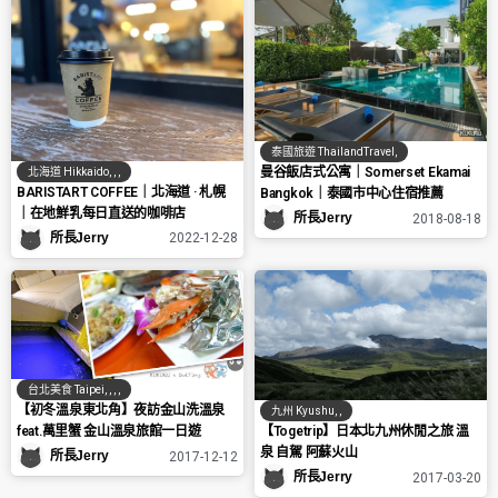
泰國旅遊 ThailandTravel
,
曼谷飯店式公寓｜Somerset Ekamai
北海道 Hikkaido
,
,
,
BARISTART COFFEE｜北海道 · 札幌
Bangkok｜泰國市中心住宿推薦
｜在地鮮乳每日直送的咖啡店
所長Jerry
2018-08-18
所長Jerry
2022-12-28
台北美食 Taipei
,
,
,
,
【初冬溫泉東北角】夜訪金山洗溫泉
九州 Kyushu
,
,
【Togetrip】日本北九州休閒之旅 溫
feat.萬里蟹 金山溫泉旅館一日遊
泉 自駕 阿蘇火山
所長Jerry
2017-12-12
所長Jerry
2017-03-20