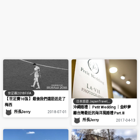
世足賽2018FIFA
【 世足賽16強 】最後我們還是送走了
日本旅遊 JapanTravel
,
,
梅西
沖繩婚禮｜ Petit Wedding ｜金紗夢
所長Jerry
2018-07-01
離台灣最近的海洋風婚禮 Part.III
所長Jerry
2017-04-13