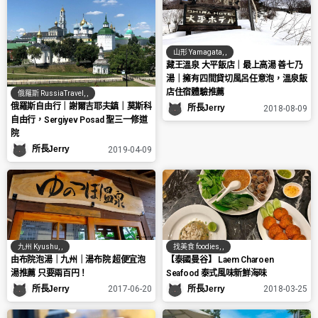
山形 Yamagata
,
,
藏王溫泉 大平飯店｜最上高湯 善七乃
湯｜擁有四間貸切風呂任意泡，溫泉飯
店住宿體驗推薦
俄羅斯 RussiaTravel
,
,
俄羅斯自由行｜謝爾吉耶夫鎮｜莫斯科
所長Jerry
2018-08-09
自由行，Sergiyev Posad 聖三一修道
院
所長Jerry
2019-04-09
九州 Kyushu
,
,
找美食 foodies
,
,
由布院泡湯｜九州｜湯布院 超便宜泡
【泰國曼谷】 Laem Charoen
湯推薦 只要兩百円！
Seafood 泰式風味新鮮海味
所長Jerry
所長Jerry
2017-06-20
2018-03-25