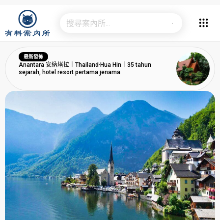
最新發佈
Anantara 安納塔拉｜Thailand·Hua Hin｜35 tahun
sejarah, hotel resort pertama jenama