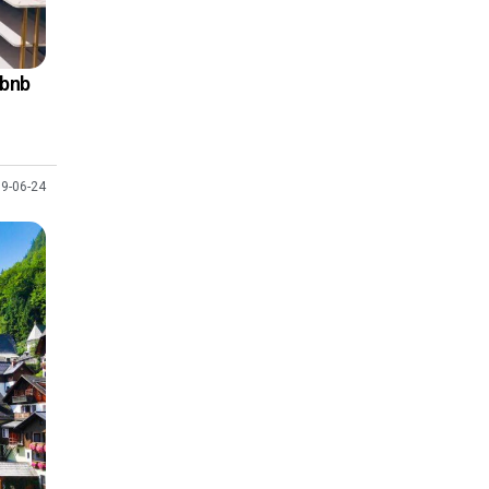
bnb
9-06-24