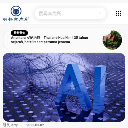
最新發佈
Anantara 安納塔拉｜Thailand·Hua Hin｜35 tahun
sejarah, hotel resort pertama jenama
所長Jerry
2023-03-02