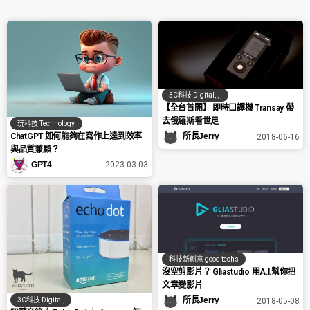
3C科技 Digital
,
,
,
【全台首開】 即時口譯機 Transay 帶
去俄羅斯看世足
玩科技 Technology
,
ChatGPT 如何能夠在寫作上達到效率
所長Jerry
2018-06-16
與品質兼顧？
GPT4
2023-03-03
科技新創意 good techs
沒空剪影片？ Gliastudio 用A.I.幫你把
文章變影片
所長Jerry
3C科技 Digital
,
2018-05-08