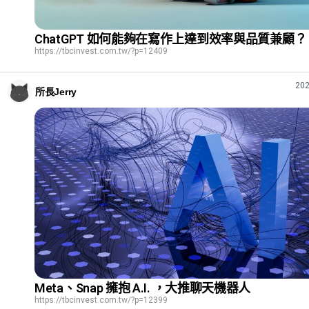
ChatGPT 如何能夠在寫作上達到效率與品質兼顧？
https://tbcinvest.com.tw/?p=12409
202
所長Jerry
Meta、Snap 擁抱 A.I. ，大推聊天機器人
https://tbcinvest.com.tw/?p=12399