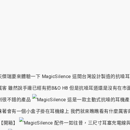
天傑瑞要來體驗一下 MagicSilence 這間台灣設計製造的抗噪
厲害 雖然說手邊已經有把B&O H8 但是抗噪耳道還是沒有在市
到很不錯的產品
這是一款主動式抗噪的耳機產
味著會有一個小盒子掛在耳機線上 我們就來瞧瞧看有什麼厲害
 【開箱】
配件一如往昔，三尺寸耳塞充電線