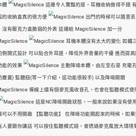
本體
這邊令人驚豔的是，耳機收納做得不錯 
般的收納盒真的很方便
出門的時候可以隨意丟
沒有壓克力盒脆弱的外表 這邊給 MagicSilence 加一分
耳機本體沒有太大的變化 如鐵
的側開式設計 可以貼合外耳道，降低外界音量的干擾 進而提高
功能的效果
主動降噪本體，由左至右是 充電孔
防塵蓋) 監聽鈕(等一下介紹，這功能很殺手) 以及降噪開關
導線上還有個麥克風收音孔，也會在監聽模式使
這是NC降噪開啟狀態，一般來說如果沒有使
噪可以不用開啟 【監聽功能】 在降噪功能開起來的時候，如果
有人要跟你講話 可以按住監聽模式鈕，會透過麥克風放大環境