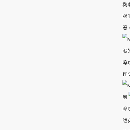
機
膠
著，
般
噪
作
到
降
然