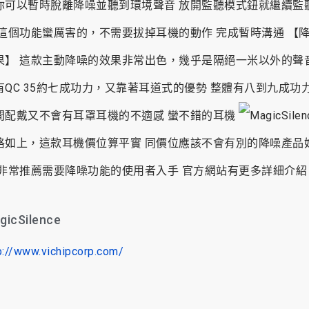
你可以暫時脫離降噪並聽到環境聲音 放開監聽模式鈕就繼續監
 這個功能蠻厲害的，不需要拔掉耳機的動作 完成暫時溝通 【
果】 這款主動降噪的效果非常出色，幾乎是隔絕一米以外的聲
有QC 35約七成功力，又靠著耳道式的優勢 整體有八到九成功力
間配戴又不會有耳罩耳機的不適感 蠻不錯的耳機
格如上，這款耳機價位算平實 同價位應該不會有別的降噪產品
 非常推薦需要降噪功能的使用者入手 官方網站有更多詳細介紹
gicSilence
p://www.vichipcorp.com/