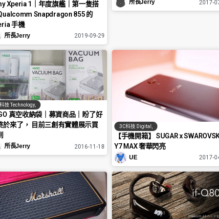
所長Jerry
2017-0
ny Xperia 1｜年度旗艦｜第一隻搭
Qualcomm Snapdragon 855 的
eria 手機
所長Jerry
2019-09-29
科技 Technology
,
AGO 真空收納袋｜募資商品｜盼了好
終於來了， 目前三創有實體展示買
3C科技 Digital
,
到
【手機開箱】 SUGAR x SWAROVSK
Y7 MAX 奢華閃亮
所長Jerry
2016-11-18
UE
2017-0