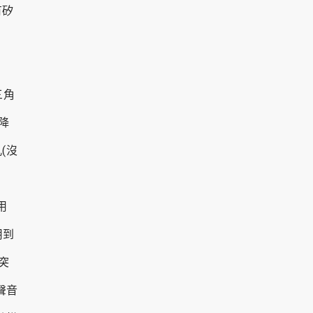
有矽
三角
降
(沒
用
用到
突
聲音