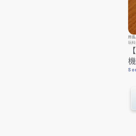
所長J
玩科技
【
機
So