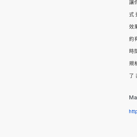
讓
式
效
約
時
規
了
Ma
htt