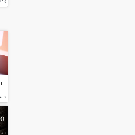
7-10
I
4-19