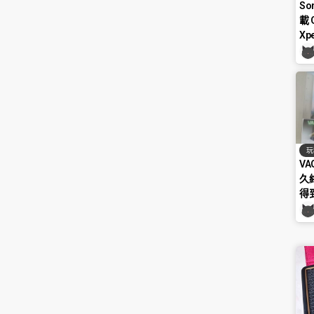
So
載 
Xp
玩
V
久
得