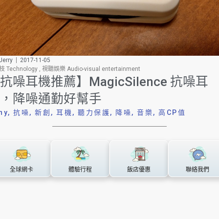
erry
2017-11-05
 Technology
,
視聽娛樂 Audio-visual entertainment
抗噪耳機推薦】MagicSilence 抗噪耳
，降噪通勤好幫手
ny
,
抗噪
,
新創
,
耳機
,
聽力保護
,
降噪
,
音樂
,
高CP值
全球網卡
體驗行程
飯店優惠
聯絡我們