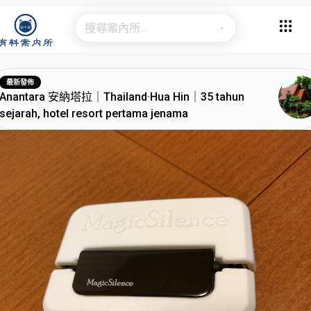
最新發佈
Anantara 安納塔拉｜Thailand·Hua Hin｜35 tahun
sejarah, hotel resort pertama jenama