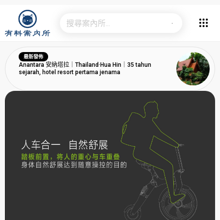
最新發佈
Anantara 安納塔拉｜Thailand·Hua Hin｜35 tahun
sejarah, hotel resort pertama jenama