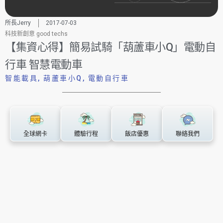
所長Jerry
2017-07-03
科技新創意 good techs
【集資心得】簡易試騎「葫蘆車小Q」電動自
行車 智慧電動車
智能載具
,
葫蘆車小Q
,
電動自行車
全球網卡
體驗行程
飯店優惠
聯絡我們