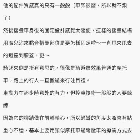
他的配件質感真的只有一般般（車架很廢，所以就不鎖
了）
然後摺疊車身後的固定設計感覺太隨便，這樣的摺疊結構
用魔鬼沾來黏合摺疊部位是要怎樣固定啦～一直甩來甩去
的還撞到膝蓋，更～
騎起來倒是挺有意思的，很像是騎避震效果普通的摩托
車，路上的行人一直撇過來行注目禮。
車動力在起步時意外的有力，但控車技術一般般的人要練
練
因為它的腳踏做在前輪軸心，所以過彎的角度太窄會有點
重心不穩，基本上要用類似摩托車過彎壓車的操駕方式去