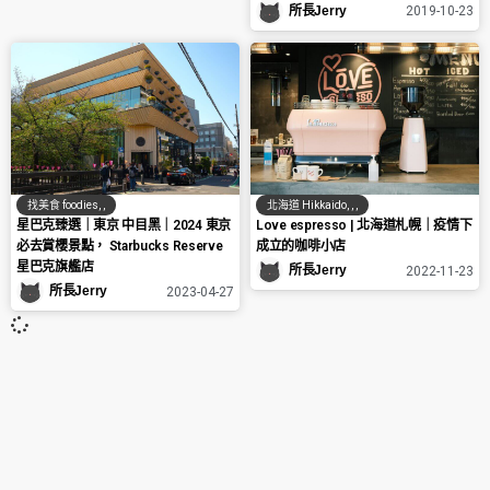
所長Jerry
2019-10-23
找美食 foodies
,
,
北海道 Hikkaido
,
,
,
星巴克臻選｜東京 中目黑｜2024 東京
Love espresso | 北海道札幌｜疫情下
必去賞櫻景點， Starbucks Reserve
成立的咖啡小店
星巴克旗艦店
所長Jerry
2022-11-23
所長Jerry
2023-04-27