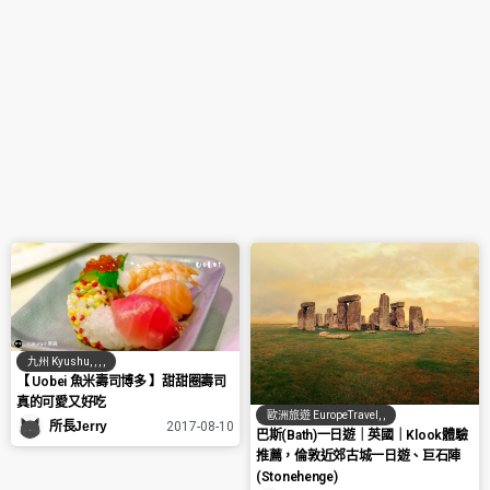
九州 Kyushu
,
,
,
,
【 Uobei 魚米壽司博多 】甜甜圈壽司
真的可愛又好吃
歐洲旅遊 EuropeTravel
,
,
所長Jerry
2017-08-10
巴斯(Bath)一日遊｜英國｜Klook體驗
推薦，倫敦近郊古城一日遊、巨石陣
(Stonehenge)