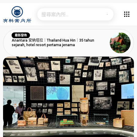
最新發佈
Anantara 安納塔拉｜Thailand·Hua Hin｜35 tahun
sejarah, hotel resort pertama jenama