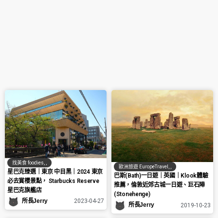
找美食 foodies
,
,
歐洲旅遊 EuropeTravel
,
,
星巴克臻選｜東京 中目黑｜2024 東京
巴斯(Bath)一日遊｜英國｜Klook體驗
必去賞櫻景點， Starbucks Reserve
推薦，倫敦近郊古城一日遊、巨石陣
星巴克旗艦店
(Stonehenge)
所長Jerry
2023-04-27
所長Jerry
2019-10-23