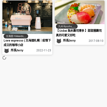
九州 Kyushu
,
,
,
,
【 Uobei 魚米壽司博多 】甜甜圈壽司
真的可愛又好吃
北海道 Hikkaido
,
,
,
Love espresso | 北海道札幌｜疫情下
所長Jerry
2017-08-10
成立的咖啡小店
所長Jerry
2022-11-23