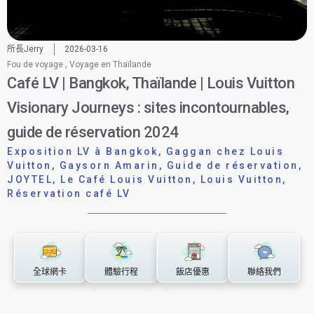
所長Jerry
2026-03-16
Fou de voyage
,
Voyage en Thaïlande
Café LV | Bangkok, Thaïlande | Louis Vuitton
Visionary Journeys : sites incontournables,
guide de réservation 2024
Exposition LV à Bangkok
,
Gaggan chez Louis
Vuitton
,
Gaysorn Amarin
,
Guide de réservation
,
JOYTEL
,
Le Café Louis Vuitton
,
Louis Vuitton
,
Réservation café LV
全球網卡
體驗行程
飯店優惠
聯絡我們