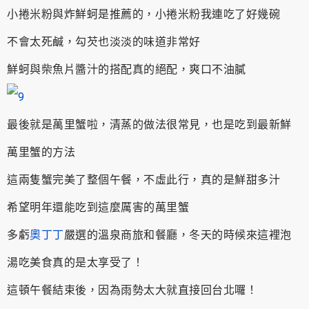
小捲米粉與炸鮮蚵是推薦的，小捲米粉我連吃了好幾碗
不會太死鹹，勾芡也淡淡的味道非常好
鮮蚵與柴魚片醬汁的搭配真的絕配，爽口不油膩
最後就是萬里蟹啦，清蒸的做法很常見，也是吃到最新鮮
萬里蟹的方法
這兩隻蟹完美了整個午餐，不虛此行，真的是鮮甜多汁
希望明年還能吃到這麼厲害的萬里蟹
多虧
奧丁丁
嚴選的溫泉商旅和餐廳，冬天的時候來這裡泡
湯吃美食真的是太享受了！
這頓午餐結束後，因為雨勢太大就直接回台北囉！