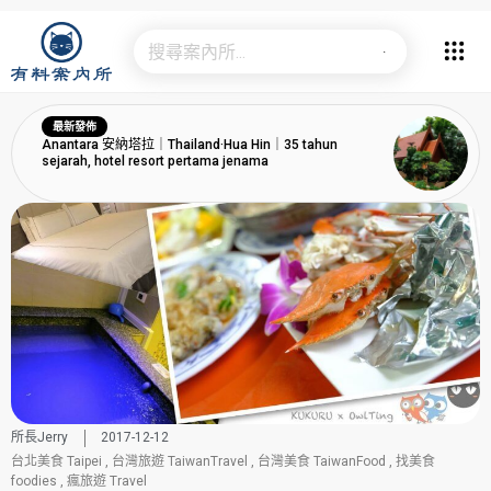
最新發佈
Anantara 安納塔拉｜Thailand·Hua Hin｜35 tahun
sejarah, hotel resort pertama jenama
所長Jerry
2017-12-12
台北美食 Taipei
,
台灣旅遊 TaiwanTravel
,
台灣美食 TaiwanFood
,
找美食
foodies
,
瘋旅遊 Travel