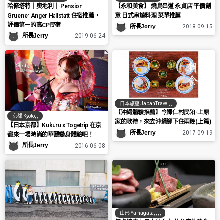
【永和美食】 燒鳥串道 永貞店 平價創
哈修塔特｜奧地利｜ Pension
意 日式串燒料理 菜單推薦
Gruener Anger Hallstatt 住宿推薦，
評價第一的高CP民宿
所長Jerry
2018-09-15
所長Jerry
2019-06-24
日本旅遊 JapanTravel
,
,
【沖繩體驗推薦】今歸仁村民泊-上原
京都 Kyoto
,
,
家的款待，來去沖繩鄉下住兩晚(上篇)
【日本京都】Kukuru x Togetrip 在京
所長Jerry
2017-09-19
都來一場時尚的華麗變身體驗吧！
所長Jerry
2016-06-08
山形 Yamagata
,
,
,
,