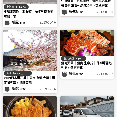
仔虎燒肉｜日本仙台｜ 仙台車站美食
米澤牛 專賣～品嚐和牛，菜單推薦
北海道 Hikkaido
,
小樽水族館｜北海道｜海洋生物表演一
所長Jerry
2018-03-10
場接一場
所長Jerry
2023-03-16
台北美食 Taipei
,
,
燒肉天國 ｜燒肉·生魚片｜日本料理吃
到飽，優惠推薦
九州 Kyushu
,
,
,
,
,
,
,
,
所長Jerry
2018-02-12
2019日本櫻花季｜東京·京都·大阪｜櫻
花搶先報，追櫻筆記
所長Jerry
2019-02-16