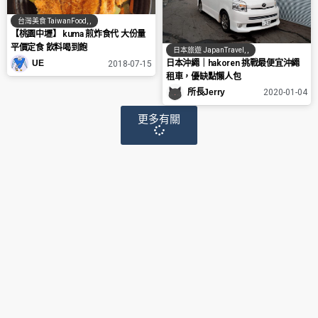
台灣美食 TaiwanFood
,
,
【桃園中壢】 kuma 煎炸食代 大份量
平價定食 飲料喝到飽
日本旅遊 JapanTravel
,
,
日本沖繩｜hakoren 挑戰最便宜沖繩
UE
2018-07-15
租車，優缺點懶人包
所長Jerry
2020-01-04
更多有關