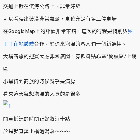
交通上就在濱海公路上，非常好認
可以看得出裝潢非常氣派，車位充足有第二停車場
在GoogleMap上的評價非常不錯，這次的行程是特別與
奧
丁丁在地體驗
合作，給想來泡湯的客人們一個新選擇。
大埔商旅的迎賓大廳非常廣闊，有飲料點心區/閱讀區/上網
區
小黑貓到商旅的時候幾乎是滿房
看來這天氣想泡湯的人真的是很多
開車抵達的時間正好將近十點
於是就直奔上樓泡湯囉～～～