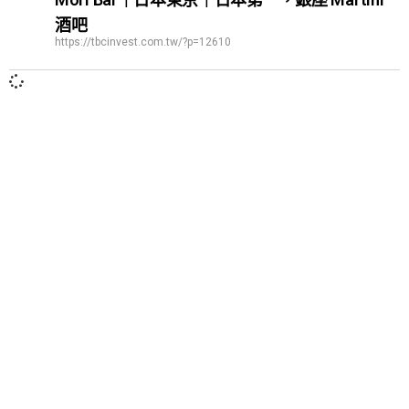
酒吧
https://tbcinvest.com.tw/?p=12610