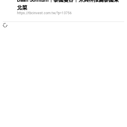
北菜
https://tbcinvest.com.tw/?p=13756