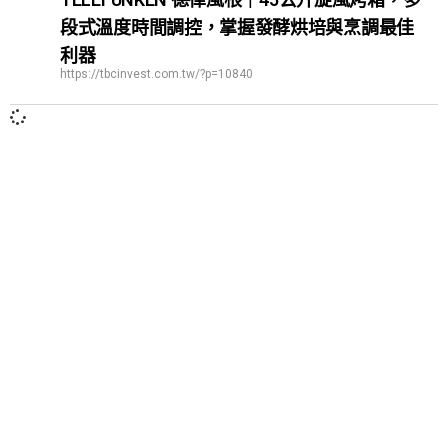
段式溫度時間調控，掌握發酵烘培與烹調最佳
利器
https://tbcinvest.com.tw/?p=10840