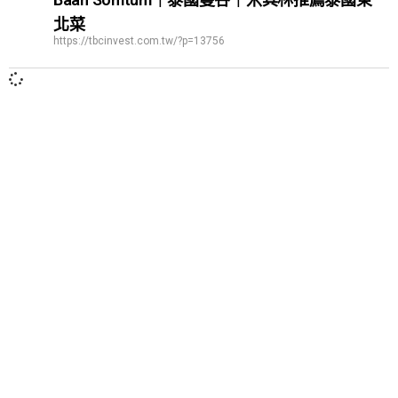
北菜
https://tbcinvest.com.tw/?p=13756