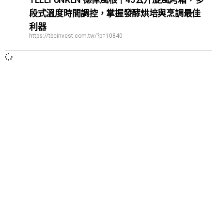
段式溫度時間調控，掌握發酵烘培與烹調最佳
利器
https://tbcinvest.com.tw/?p=10840