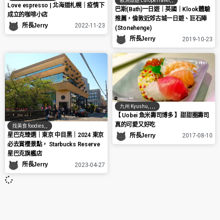
歐洲旅遊 EuropeTravel
,
,
Love espresso | 北海道札幌｜疫情下
巴斯(Bath)一日遊｜英國｜Klook體驗
成立的咖啡小店
推薦，倫敦近郊古城一日遊、巨石陣
所長Jerry
2022-11-23
(Stonehenge)
所長Jerry
2019-10-23
九州 Kyushu
,
,
,
,
【 Uobei 魚米壽司博多 】甜甜圈壽司
真的可愛又好吃
找美食 foodies
,
,
星巴克臻選｜東京 中目黑｜2024 東京
所長Jerry
2017-08-10
必去賞櫻景點， Starbucks Reserve
星巴克旗艦店
所長Jerry
2023-04-27