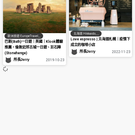
北海道 Hikkaido
,
,
,
歐洲旅遊 EuropeTravel
,
,
Love espresso | 北海道札幌｜疫情下
巴斯(Bath)一日遊｜英國｜Klook體驗
成立的咖啡小店
推薦，倫敦近郊古城一日遊、巨石陣
所長Jerry
2022-11-23
(Stonehenge)
所長Jerry
2019-10-23