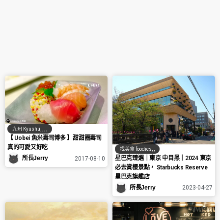
九州 Kyushu
,
,
,
,
【 Uobei 魚米壽司博多 】甜甜圈壽司
真的可愛又好吃
找美食 foodies
,
,
星巴克臻選｜東京 中目黑｜2024 東京
所長Jerry
2017-08-10
必去賞櫻景點， Starbucks Reserve
星巴克旗艦店
所長Jerry
2023-04-27