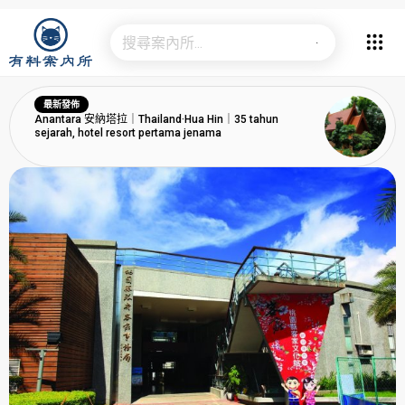
最新發佈
Anantara 安納塔拉｜Thailand·Hua Hin｜35 tahun
sejarah, hotel resort pertama jenama