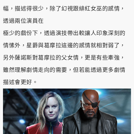
幅，描述得很少，除了幻視跟緋紅女巫的感情，
透過兩位演員在
極少的戲份下，透過演技帶出較讓人印象深刻的
情愫外，星爵與葛摩
拉這邊的感情就相對弱了，
另外薩諾斯對葛摩拉的父女情，更是有些
牽強，
雖然理解劇情走向的需要，但若能透過更多劇情
描述會更好。