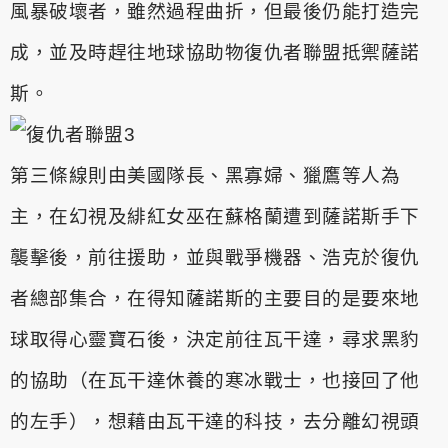
風暴破壞者，雖然過程曲折，但最後仍能
打造完
成，並及時趕往地球協助物復仇者聯盟抵禦薩諾
斯。
第三條線則由美國隊長、黑寡婦、獵鷹等人為
主，在幻視及緋紅女巫
在蘇格蘭遭到薩諾斯手下
襲擊後，前往援助，並與戰爭機器、浩克於
復仇
者總部集合，在得知薩諾斯的主要目的是要來地
球取得心靈寶石
後，決定前往瓦干達，尋求黑豹
的協助（在瓦干達休養的寒冰戰士，
也接回了他
的左手），想藉由瓦干達的科技，去分離幻視頭