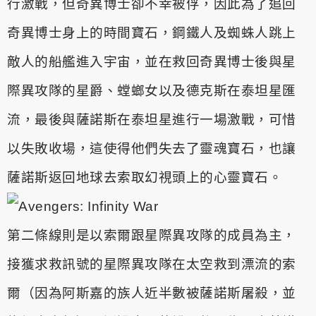
行激戰，但奇異博士卻不幸被俘，因此為
了追回
奇異博士身上的時間寶石，鋼鐵人及蜘蛛人跳上
敵人的船艦進
入宇宙，並在救回奇異博士後與星
際異攻隊的星爵、螳螂女以及德克
斯在泰坦星匯
流，最後與薩諾斯在泰坦星進行一場激戰，可惜
以失敗
收場，這使得他們失去了靈魂寶石，也讓
薩諾斯返回地球去索取幻視
頭上的心靈寶石。
第二條線則是以索爾跟星際異攻隊的成員為主，
接獲求救訊號的星際
異攻隊在太空救到漂流的索
爾（因為阿斯嘉的族人近半數被薩諾斯屠
殺，並