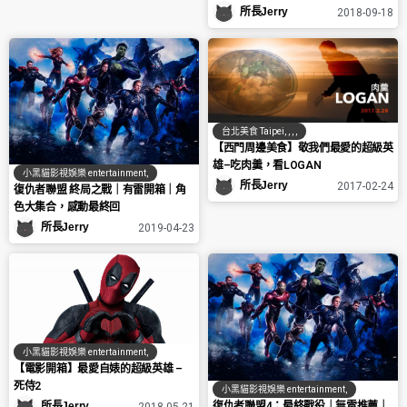
所長Jerry
2018-09-18
台北美食 Taipei
,
,
,
,
【西門周邊美食】敬我們最愛的超級英
雄–吃肉羹，看LOGAN
小黑貓影視娛樂 entertainment
,
所長Jerry
2017-02-24
復仇者聯盟 終局之戰｜有雷開箱｜角
色大集合，感動最終回
所長Jerry
2019-04-23
小黑貓影視娛樂 entertainment
,
【電影開箱】最愛自婊的超級英雄 –
死侍2
小黑貓影視娛樂 entertainment
,
復仇者聯盟4：最終戰役｜無雷推薦｜
所長Jerry
2018-05-21