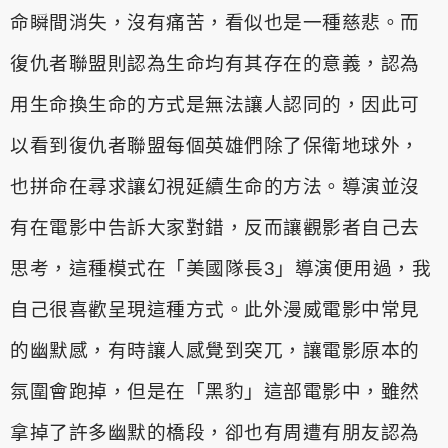
命瞬間消失，沒有痛苦，看似也是一種慈悲
。而
復仇者聯盟則認為生命均有其存在的意義，認為
用生命換生命的
方式是無法讓人認同的，因此可
以看到復仇者聯盟每個英雄們除了保
衛地球外，
也拼命在尋求讓幻視延續生命的方法。導演並沒
有在電影
中告訴大家對錯，反而讓觀影者自己去
思考，這種模式在「美國隊長
3」導演便用過，我
自己很喜歡呈現這種方式。
此外漫威電影中常見
的幽默感，有時讓人感覺到突兀，讓電影原本的
氛圍會跑掉，但是在「黑豹」這部電影中，雖然
拿掉了許多幽默的橋
段，卻也有周遭有朋友認為