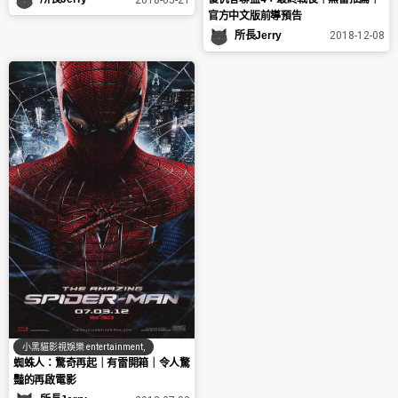
官方中文版前導預告
所長Jerry
2018-12-08
小黑貓影視娛樂 entertainment
,
蜘蛛人：驚奇再起｜有雷開箱｜令人驚
豔的再啟電影