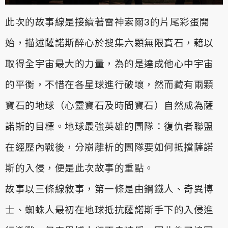
此次的故事線是接續著雷神索爾3的片尾彩蛋開
始，描述薩諾斯醉心於
搜集六顆無限寶石，藉以
取得全宇宙最大的力量，為的是達成他心中
宇宙
的平衡，不惜在各星球進行破壞，然而藏有兩顆
寶石的地球（心
靈寶石及時間寶石）自然成為薩
諾斯的目標。地球最強英雄的團隊：
復仇者聯盟
在經歷內戰後，分崩離析的團隊要如何抵擋薩諾
斯的入侵
，便是此次故事的重點。
故事以三條線敘事，第一條是由鋼鐵人、奇異博
士、蜘蛛人最初在地
球抵抗薩諾斯手下的入侵進