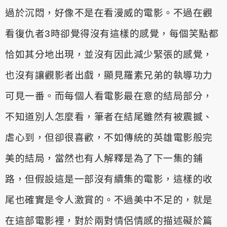
過於沉悶，好像不是在看漫威的電影。不
過在觀
看復仇者3時卻覺得沒有這樣的感覺，每個笑點都
恰如其分地出
現，並沒有因此減少緊張的感覺，
也沒有讓觀影者出戲，顯見羅素兄
弟的執導功力
可見一番。而每個人看電影最在意的結局部分，
不知道
別人怎麼看，筆者在結尾雖然有被震撼、
虐心到，但卻很喜歡，不如
傳統的英雄電影般完
美的結局，當然也有人解釋是為了下一集的鋪
路
，但假設這是一部沒有續集的電影，這樣的收
尾也確實是令人激賞的
。不過美中不足的，就是
在這部電影裡，對於兩對情侶情感的描述礙
於篇