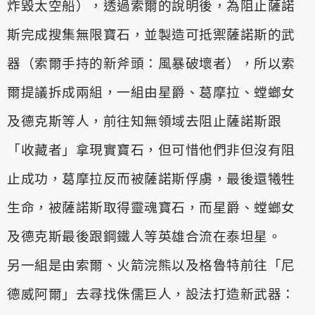
炸毀太空船），透過索爾的說明後，為阻止薩諾
斯完成搜集無
限寶石，並製造可抵禦薩諾斯的武
器（索爾手持的新斧頭：風暴破壞
者），所以索
爾提議拆成兩組，一組由星爵、葛摩拉、螳螂女
及德克
斯等人，前往知無領域去阻止薩諾斯跟
「收藏者」拿現實寶石，但可
惜他們非但沒有阻
止成功，葛摩拉反而被薩諾斯俘虜，最後還犧牲
生
命，被薩諾斯取得靈魂寶石，而星爵、螳螂女
及德克斯最後跟鋼鐵人
等英雄合流在泰坦星。
另一組是由索爾、火箭浣熊以及格魯特前往「尼
德威阿爾」去尋找侏
儒巨人，設法打造新武器：