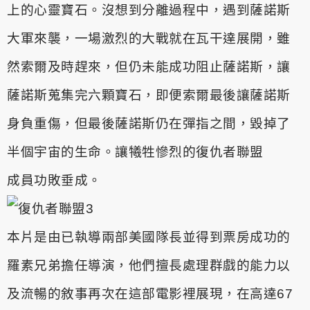
上的心靈
寶石。沒想到分離過程中，遇到薩諾斯
大軍來襲，一場激烈的大戰就
在瓦干達展開，雖
然索爾及時趕來，但仍未能成功阻止薩諾斯，讓
薩
諾斯蒐集完六顆寶石，即便索爾最後讓薩諾斯
身負重傷，但最後薩諾
斯仍在彈指之間，毀掉了
半個宇宙的生命。讓犧牲慘烈的復仇者聯盟
成員功敗垂成。
本片是由已執導兩部美國隊長並得到票房成功的
羅素兄弟擔任導演，
他們擅長處理群戲的能力以
及流暢的敘事再次在這部電影裡展現，在
高達67