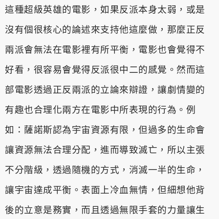
這種超級英雄的電影
，如果反派本身太弱，或是
沒有個很核心的論述來支持他這麼做，那
麼正反
兩派會無法在電影裡有所平衡，電影也會覺得不
好看，很容易
會覺得反派很中二的感覺。然而這
部電影透過正反兩派的立論來辯證
，讓劇情變的
有趣也合理化兩方在電影中所表現的行為。例
如：薩諾
斯認為宇宙資源有限，但過多的生命會
讓資源無法合理分配，進而導
致滅亡，所以主張
不分階級，透過隨機的方式，消滅一半的生命，
讓
宇宙達成平衡。表面上冷血無情，但細想他背
後的立意是務實，而且
透過無限手套的力量讓生