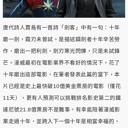
唐代詩人賈島有一首詩「劍客」中有一句：十年
磨一劍，霜刃未曾試
。是描述鑄劍者十年辛苦勞
作，磨出一把利劍，劍刃寒光閃爍，只是
未試鋒
芒。漫威最初在電影業界不看好的情況下，花了
十年磨出這部
電影，在筆者發表此篇的當下，本
片已經是史上最快破10億美金票房
的電影（僅花
11天），更有人預測可以挑戰排名影史第二的鐵
達尼號
21.8億票房不是難事。有幸能陪著漫威影
業走過十年，並跨入下一個
十年是相當幸福的，