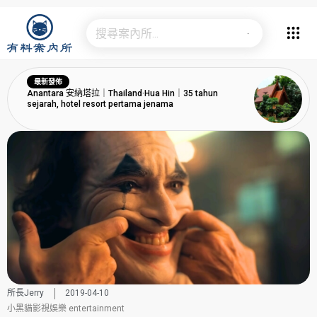
最新發佈
Anantara 安納塔拉｜Thailand·Hua Hin｜35 tahun
sejarah, hotel resort pertama jenama
所長Jerry
2019-04-10
小黑貓影視娛樂 entertainment