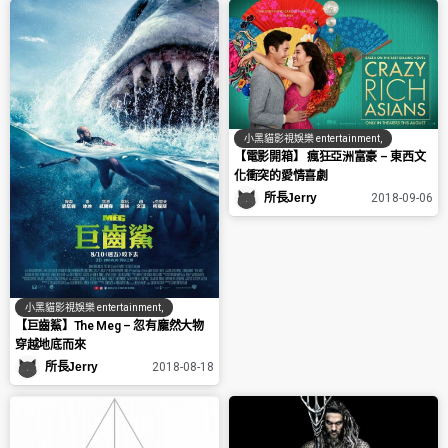
小黑貓影視娛樂 entertainment
,
【電影開箱】 瘋狂亞洲富豪 – 東西文
化衝突的愛情喜劇
所長Jerry
2018-09-06
小黑貓影視娛樂 entertainment
,
【巨齒鯊】The Meg – 忽有龐然大物
穿越地底而來
所長Jerry
2018-08-18