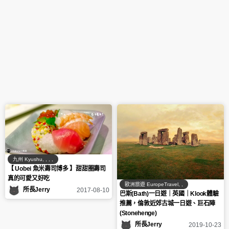
九州 Kyushu
,
,
,
,
【 Uobei 魚米壽司博多 】甜甜圈壽司
真的可愛又好吃
歐洲旅遊 EuropeTravel
,
,
所長Jerry
2017-08-10
巴斯(Bath)一日遊｜英國｜Klook體驗
推薦，倫敦近郊古城一日遊、巨石陣
(Stonehenge)
所長Jerry
2019-10-23