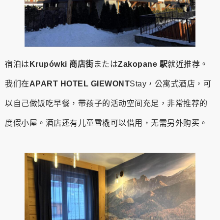
宿泊は
Krupówki 商店街
または
Zakopane 駅
就近推荐。
我们在
APART HOTEL GIEWONT
Stay，公寓式酒店，可
以自己做饭吃早餐，带孩子的活动空间充足，非常推荐的
度假小屋。酒店还有儿童雪橇可以借用，无需另外购买。