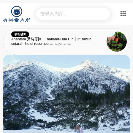
最新發佈
Anantara 安納塔拉｜Thailand·Hua Hin｜35 tahun
sejarah, hotel resort pertama jenama