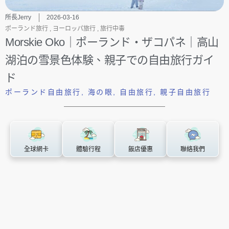
所長Jerry
2026-03-16
ポーランド旅行
,
ヨーロッパ旅行
,
旅行中毒
Morskie Oko｜ポーランド・ザコパネ｜高山
湖泊の雪景色体験、親子での自由旅行ガイ
ド
ポーランド自由旅行
,
海の眼
,
自由旅行
,
親子自由旅行
全球網卡
體驗行程
飯店優惠
聯絡我們