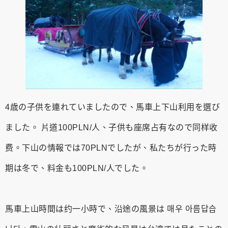
4歳の子供を連れていましたので、馬車上下山利用を選び
ました。 片道100PLN/人、子供も座席占有なので同样收
费。下山の情報では70PLNでしたが、私たちが行った時
期は冬で、料金も100PLN/人でした。
馬車上山時間は约一小時で、沿途の風景は 매우 아름답습