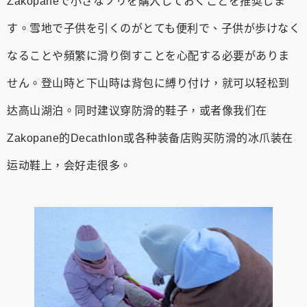
Zakopaneで小さなソリを購入しておくことを推奨しま
す。雪地で子供を引くのがとても便利で、子供が歩けなく
なることや頻繁に滑り倒すことを心配する必要がありま
せん。登山時と下山時は背包に縛り付け，就可以轻松到
达高山湖泊。同时建议穿防滑的鞋子，或者像我们在
Zakopane的Decathlon或各种装备店购买防滑的冰爪装在
运动鞋上，会好走很多。