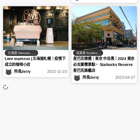
北海道 Hikkaido
,
,
,
找美食 foodies
,
,
Love espresso | 北海道札幌｜疫情下
星巴克臻選｜東京 中目黑｜2024 東京
成立的咖啡小店
必去賞櫻景點， Starbucks Reserve
星巴克旗艦店
所長Jerry
2022-11-23
所長Jerry
2023-04-27