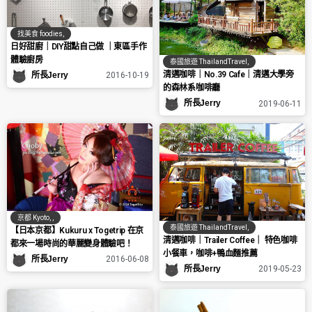
找美食 foodies
,
日好甜廚｜DIY甜點自己做 ｜東區手作
體驗廚房
泰國旅遊 ThailandTravel
,
清邁咖啡｜No.39 Cafe｜清邁大學旁
所長Jerry
2016-10-19
的森林系咖啡廳
所長Jerry
2019-06-11
京都 Kyoto
,
,
泰國旅遊 ThailandTravel
,
【日本京都】Kukuru x Togetrip 在京
清邁咖啡｜Trailer Coffee｜ 特色咖啡
都來一場時尚的華麗變身體驗吧！
小餐車，咖啡+鴨血麵推薦
所長Jerry
2016-06-08
所長Jerry
2019-05-23