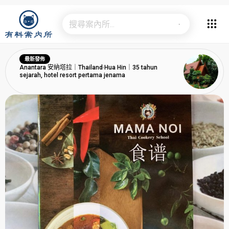
最新發佈
Anantara 安納塔拉｜Thailand·Hua Hin｜35 tahun
sejarah, hotel resort pertama jenama