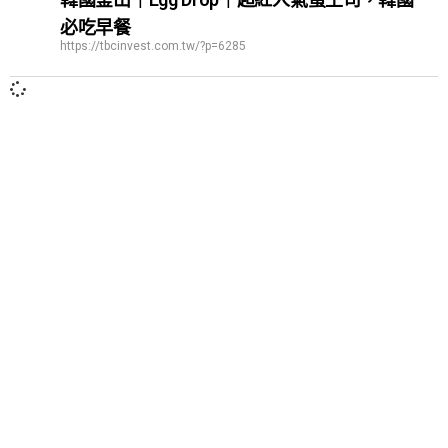
必吃早餐
https://tbcinvest.com.tw/?p=6285