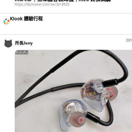
https://tbcinvest.com.tw/?p=4925
Klook 體驗行程
201
所長Jerry