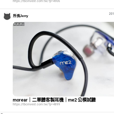
https://tbcinvest.com.tw/?p=4906
201
所長Jerry
morear｜二單體客製耳機｜me2 公模試聽
https://tbcinvest.com.tw/?p=4899