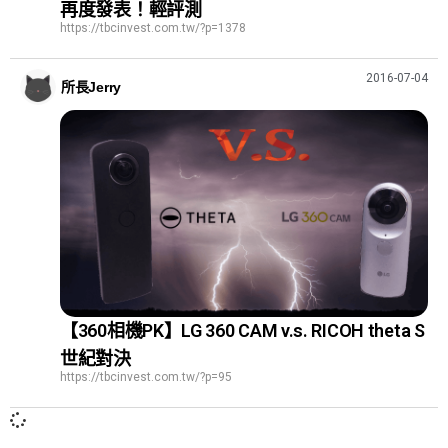
再度發表！輕評測
https://tbcinvest.com.tw/?p=1378
2016-07-04
所長Jerry
【360相機PK】LG 360 CAM v.s. RICOH theta S
世紀對決
https://tbcinvest.com.tw/?p=95