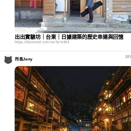
出出實驗坊｜台東｜日據建築的歷史串連與回憶
https://tbcinvest.com.tw/?p=6464
201
所長Jerry