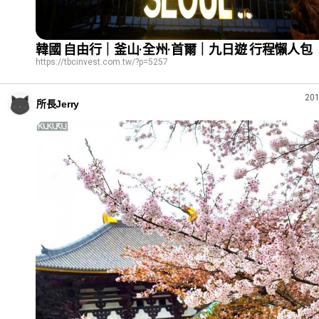
韓國 自由行｜釜山·全州·首爾｜九日遊 行程懶人包
https://tbcinvest.com.tw/?p=5257
201
所長Jerry