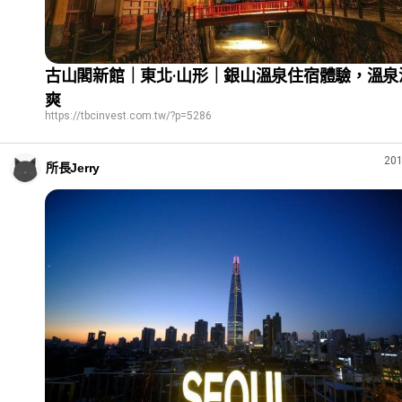
古山閣新館｜東北·山形｜銀山溫泉住宿體驗，溫泉
爽
https://tbcinvest.com.tw/?p=5286
201
所長Jerry