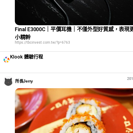
Final E3000C｜平價耳機｜不僅外型好質感，表現
小精幹
https://tbcinvest.com.tw/?p=6763
Klook 體驗行程
201
所長Jerry