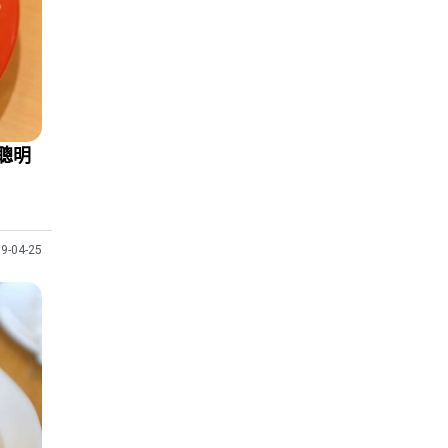
聰明
9-04-25