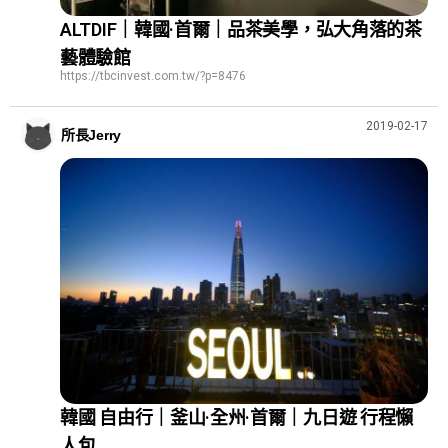
ALTDIF｜韓國·首爾｜品茶美學，弘大角落的茶
藝體驗館
https://tbcinvest.com.tw/?p=8476
2019-02-17
所長Jerry
韓國 自由行｜釜山·全州·首爾｜九日遊 行程懶
人包