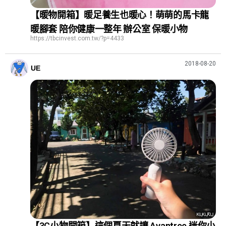
【暖物開箱】暖足養生也暖心！萌萌的馬卡龍
暖腳套 陪你健康一整年 辦公室 保暖小物
https://tbcinvest.com.tw/?p=4433
2018-08-20
UE
【3C小物開箱】這個夏天就讓 Avantree 迷你小