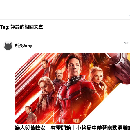
Tag: 評論的相關文章
201
所長Jerry
蟻人與黃蜂女｜有雷開箱｜小格局中帶著幽默溫馨