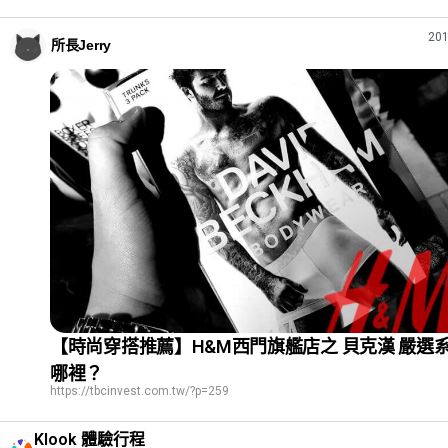
201
所長Jerry
【時尚穿搭推薦】H&M西門旗艦店之 貝克漢 嚴選
哪裡？
https://tbcinvest.com.tw/?p=259
Klook 體驗行程