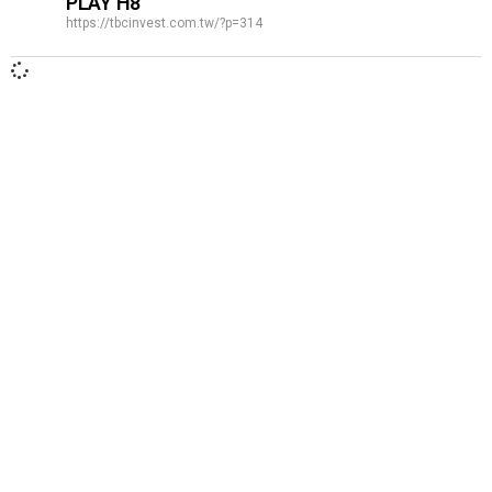
PLAY H8
https://tbcinvest.com.tw/?p=314