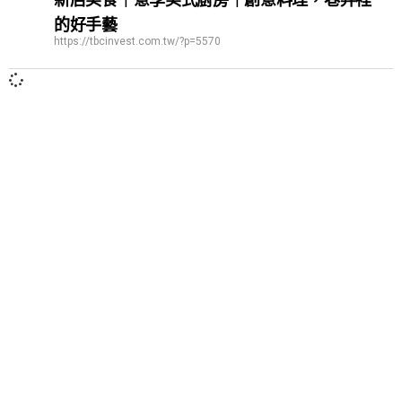
的好手藝
https://tbcinvest.com.tw/?p=5570