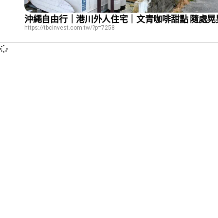
沖繩自由行｜港川外人住宅｜文青咖啡甜點 隨處晃
https://tbcinvest.com.tw/?p=7258