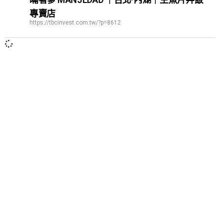
專賣店
https://tbcinvest.com.tw/?p=8612