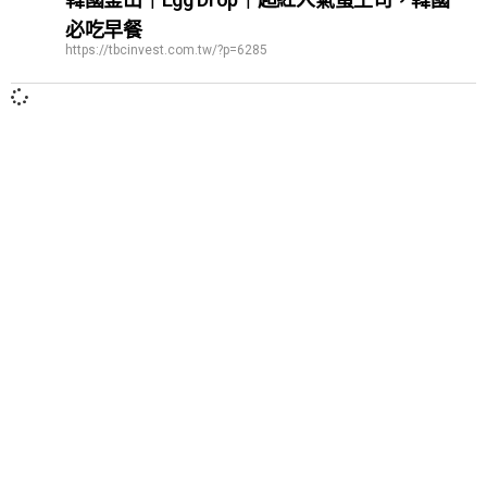
必吃早餐
https://tbcinvest.com.tw/?p=6285