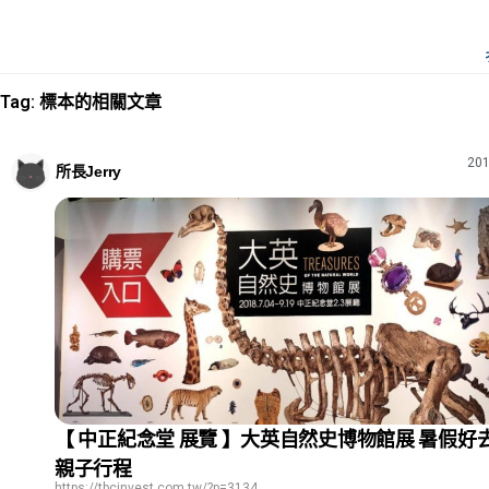
Tag: 標本的相關文章
201
所長Jerry
【 中正紀念堂 展覽 】大英自然史博物館展 暑假好
親子行程
https://tbcinvest.com.tw/?p=3134