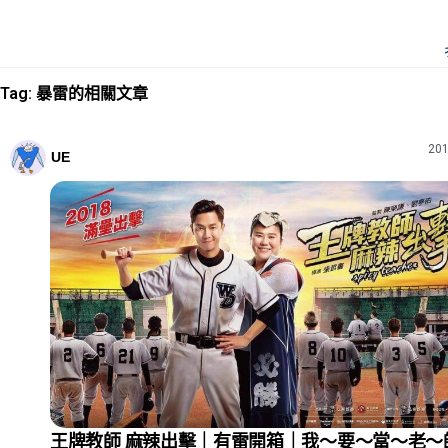
Tag: 暴雷的相關文章
201
UE
王牌教師 麻辣出擊｜有雷開箱｜我～要～當～老～