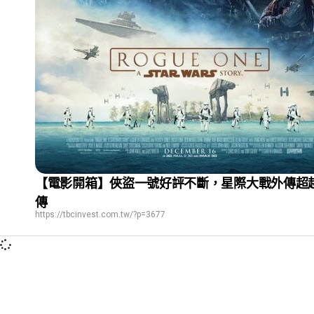
【電影開箱】俠盜一號好評不斷，星際大戰外傳超
傳
https://tbcinvest.com.tw/?p=3677