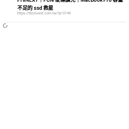
不足的 ssd 救星
https://tbcinvest.com.tw/?p=3749