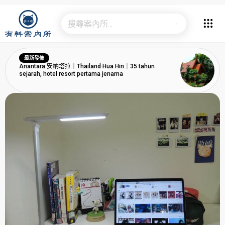
最新發佈
Anantara 安納塔拉｜Thailand·Hua Hin｜35 tahun
sejarah, hotel resort pertama jenama