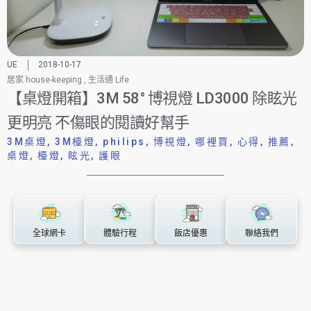
UE
2018-10-17
居家 house-keeping
,
生活通 Life
【桌燈開箱】3M 58° 博視燈 LD3000 除眩光
更明亮 不傷眼的閱讀好幫手
3M桌燈
,
3M檯燈
,
philips
,
博視燈
,
哪裡買
,
心得
,
推薦
,
桌燈
,
檯燈
,
眩光
,
護眼
全球網卡
體驗行程
飯店優惠
聯絡我們