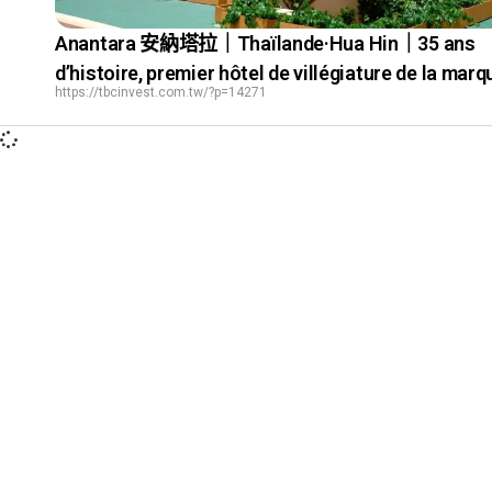
Anantara 安納塔拉｜Thaïlande·Hua Hin｜35 ans
d’histoire, premier hôtel de villégiature de la marq
https://tbcinvest.com.tw/?p=14271