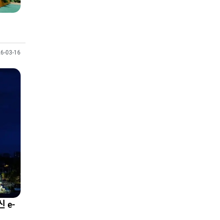
6-03-16
 e-