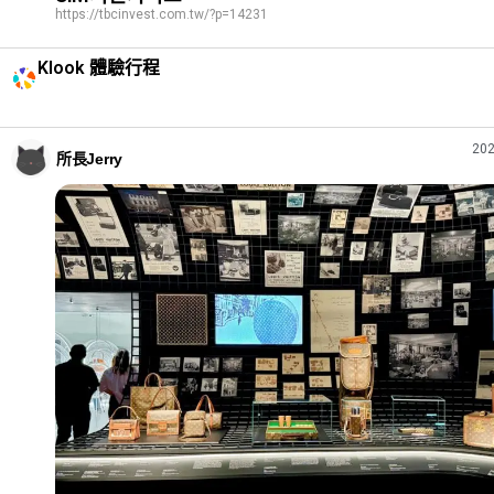
https://tbcinvest.com.tw/?p=14231
Klook 體驗行程
202
所長Jerry