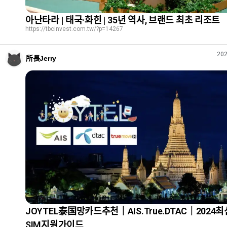
아난타라 | 태국·화힌 | 35년 역사, 브랜드 최초 리조트
https://tbcinvest.com.tw/?p=14267
202
所長Jerry
JOYTEL泰国망카드추천｜AIS.True.DTAC｜2024최신
SIM지원가이드